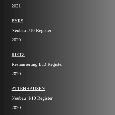
2021
EYRS
Neubau I/10 Register
2020
RIETZ
Restaurierung I/13 Register
2020
ATTENHAUSEN
Neubau I/10 Register
2020