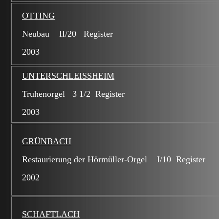
OTTING
Neubau II/20 Register
2003
UNTERSCHLEISSHEIM
Truhenorgel 3 1/2 Register
2003
GRÜNBACH
Restaurierung der Hörmüller-Orgel I/10 Register
2002
SCHAFTLACH