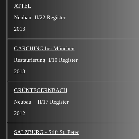
ATTEL
Neubau II/22 Register
2013
GARCHING bei München
Restaurierung I/10 Register
2013
GRÜNTEGERNBACH
Neubau II/17 Register
2012
SALZBURG - Stift St. Peter