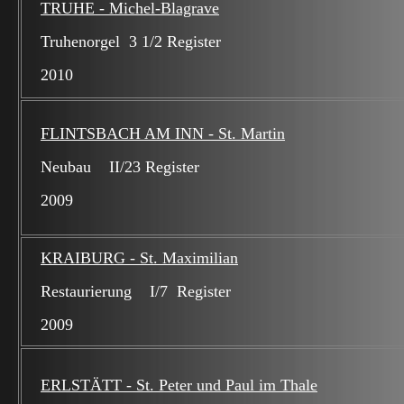
TRUHE - Michel-Blagrave
Truhenorgel 3 1/2 Register
2010
F
LINTSBACH AM INN - St. Martin
Neubau II/23 Register
2009
KRAIBURG - St. Maximilian
Restaurierung I/7 Register
2009
ERLSTÄTT - St. Peter und Paul im Thale