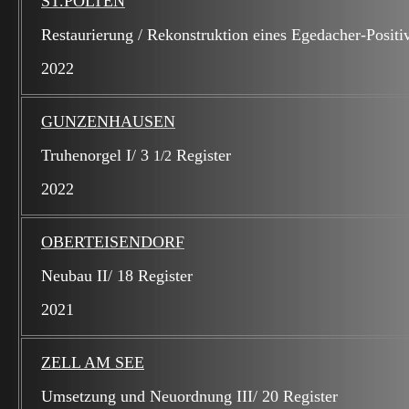
ST.PÖLTEN
Restaurierung / Rekonstruktion eines Egedacher-Positi
2022
GUNZENHAUSEN
Truhenorgel I/ 3
Register
1/2
2022
OBERTEISENDORF
Neubau II/ 18 Register
2021
ZELL AM SEE
Umsetzung und Neuordnung III/ 20 Register