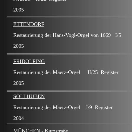
2005
ETTENDORF
Restaurierung der Hans-Vogl-Orgel von 1669 I/5
2005
FRIDOLFING
Restaurierung der Maerz-Orgel II/25 Register
2005
SÖLLHUBEN
Restaurierung der Maerz-Orgel I/9 Register
2004
MÜNCHEN - Kurzstraße