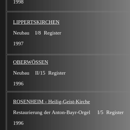
1998
LIPPERTSKIRCHEN
Neubau I/8 Register
1997
OBERWÖSSEN
Neubau II/15 Register
1996
ROSENHEIM - Heilig-Geist
-Kirche
Restaurierung der Anton-Bayr-Orgel I/5 Register
1996