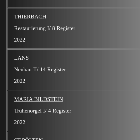
THIERBACH
Restaurierung I/ 8 Register
2022
LANS
Neubau II/ 14 Register
2022
MARIA BILDSTEIN
Truhenorgel I/ 4 Register
2022