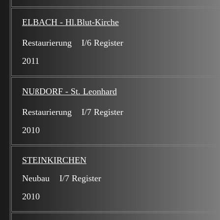
ELBACH - Hl.Blut-Kirche
Restaurierung I/6 Register
2011
NUßDORF - St. Leonhard
Restaurierung I/7 Register
2010
STEINKIRCHEN
Neubau I/7 Register
2010