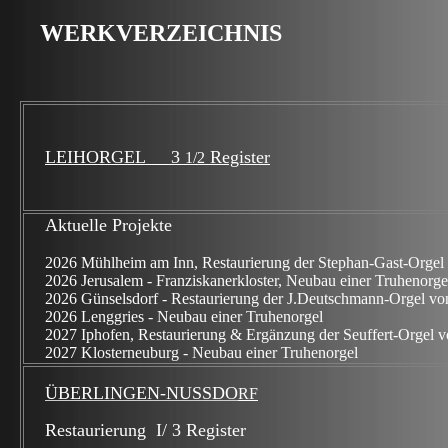
WERKVERZEICHNIS
LEIHORGEL 3
Register
1/2
Aktuelle Projekte
2026 Mühlheim am Inn, Restaurierung der Stephan-Gast-Orge
2026 Jerusalem - Franziskanerkloster, Neubau einer Truhenorge
2026 Günselsdorf - Restaurierung der J.Deutschmann-Orgel v
2026 Lenggries - Neubau einer Truhenorgel
2027 Iphofen, Restaurierung & Ergänzung der Seuffert-Orgel 
2027 Klosterneuburg - Neubau einer Truhenorgel
ÜBERLINGEN-NUSSDO
RF
Restaurierung I/ 3 Register