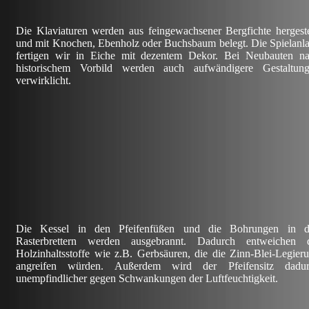
Die Klaviaturen werden aus feingewachsener Bergfichte hergeste
und mit Knochen, Ebenholz oder Buchsbaum belegt. Die Spielanl
fertigen wir in Eiche mit dezentem Dekor. Bei Neubauten n
historischem Vorbild werden auch aufwändigere Gestaltun
verwirklicht.
Die Kessel in den Pfeifenfüßen und die Bohrungen in d
Rasterbrettern werden ausgebrannt. Dadurch entweichen 
Holzinhaltsstoffe wie z.B. Gerbsäuren, die die Zinn-Blei-Legier
angreifen würden. Außerdem wird der Pfeifensitz dadur
unempfindlicher gegen Schwankungen der Luftfeuchtigkeit.