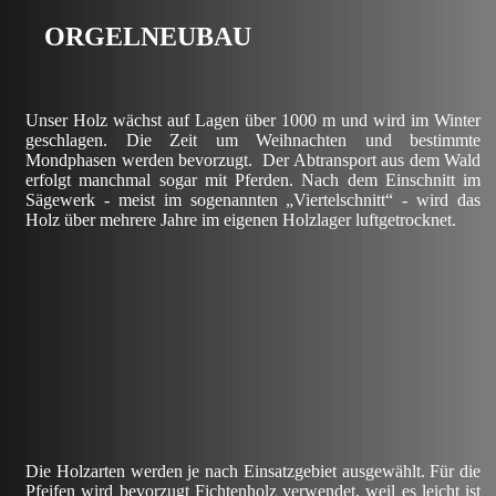
O
RGELNEUBAU
Unser Holz wächst auf Lagen über 1000 m und wird im Winter
geschlagen. Die Zeit um Weihnachten und bestimmte
Mondphasen werden bevorzugt.
Der Abtransport aus dem Wald
erfolgt manchmal sogar mit Pferden. Nach dem Einschnitt im
Sägewerk - meist im sogenannten „Viertelschnitt“ - wird das
Holz über mehrere Jahre im eigenen Holzlager luftgetrocknet.
Die Holzarten werden je nach Einsatzgebiet ausgewählt. Für die
Pfeifen wird bevorzugt Fichtenholz verwendet, weil es leicht ist